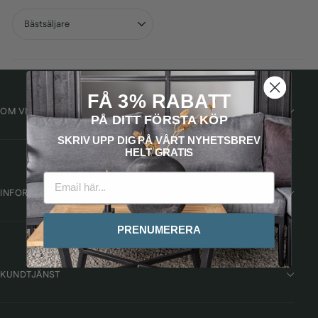
SORTERA
FÅ 3% RABATT
OM VILLAHOME.SE
PÅ DITT FÖRSTA KÖP
SKRIV UPP DIG PÅ VÅRT
NYHETSBREV
HELT GRATIS
INFORMATION
PRENUMERERA
KUNDTJÄNST