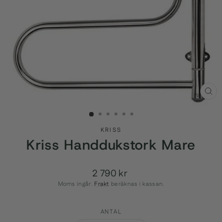
STÄ
(ES
KRISS
Kriss Handdukstork Mare
2 790 kr
Ordinarie
pris
Moms ingår.
Frakt
beräknas i kassan.
ANTAL