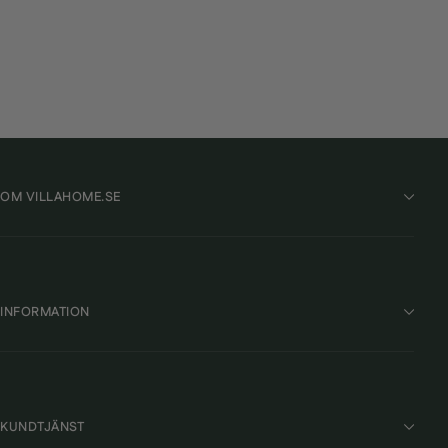
Kriss Handdukstork Mare
KRISS
2 790 kr
OM VILLAHOME.SE
INFORMATION
KUNDTJÄNST