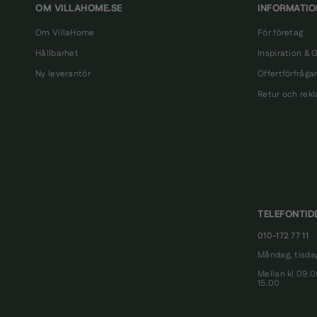
OM VILLAHOME.SE
INFORMATIO
Om VillaHome
För företag
Hållbarhet
Inspiration & 
Ny leverantör
Offertförfråga
Retur och rek
TELEFONTID
010-172 77 11
Måndag, tisdag
Mellan kl 09.
15.00