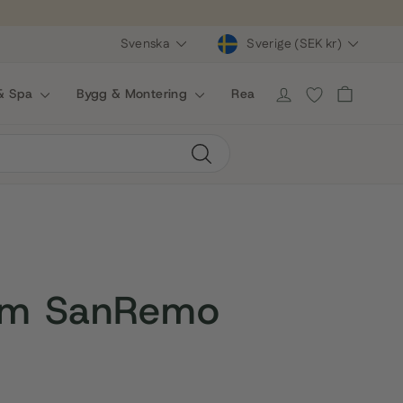
Valuta
Språk
Svenska
Sverige (SEK kr)
Önskelista
 & Spa
Bygg & Montering
Rea
Varukorg
Logga in
Sök
um SanRemo