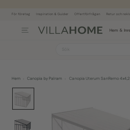
Hoppa
till
innehåll
För företag
Inspiration & Guider
Offertförfrågan
Retur och rek
Sidnavigering
Hem & Inr
SEARCH
Hem
›
Canopia by Palram
›
Canopia Uterum SanRemo 4x4,