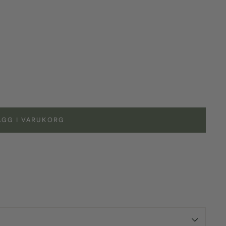
ÄGG I VARUKORG
id url input