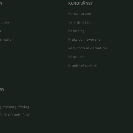
N
KUNDTJÄNST
Kontakta oss
Guider
Vanliga frågor
n
Betalning
lamation
Frakt och leverans
Retur och reklamation
Köpvillkor
Integritetspolicy
ER
, torsdag, fredag
00-12.00 och 13.00-