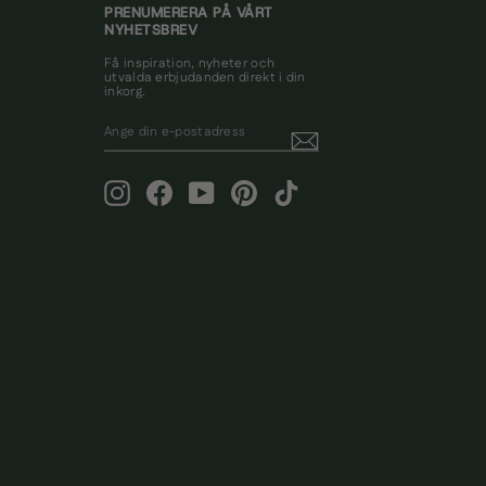
PRENUMERERA PÅ VÅRT
NYHETSBREV
Få inspiration, nyheter och
utvalda erbjudanden direkt i din
inkorg.
ANGE
PRENUMERERA
DIN
E-
POSTADRESS
Instagram
Facebook
YouTube
Pinterest
TikTok