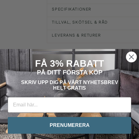
SPECIFIKATIONER
TILLVAL, SKÖTSEL & RÅD
LEVERANS & RETURER
FÅ 3% RABATT
PÅ DITT FÖRSTA KÖP
SKRIV UPP DIG PÅ VÅRT
NYHETSBREV
HELT GRATIS
PRENUMERERA