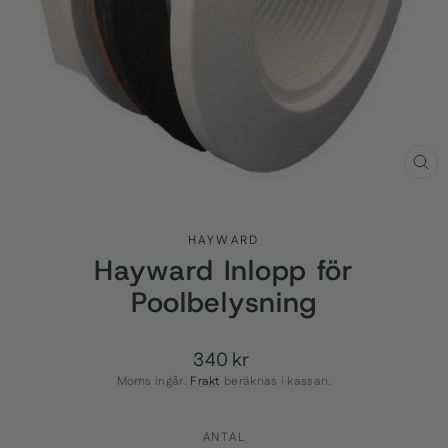
STÄ
(ES
HAYWARD
Hayward Inlopp för
Poolbelysning
340 kr
Ordinarie
pris
Moms ingår.
Frakt
beräknas i kassan.
ANTAL