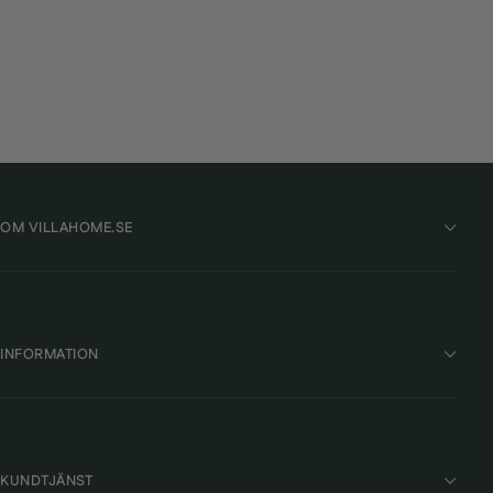
Hayward Inlopp för Poolbelysning
HAYWARD
340 kr
OM VILLAHOME.SE
INFORMATION
KUNDTJÄNST