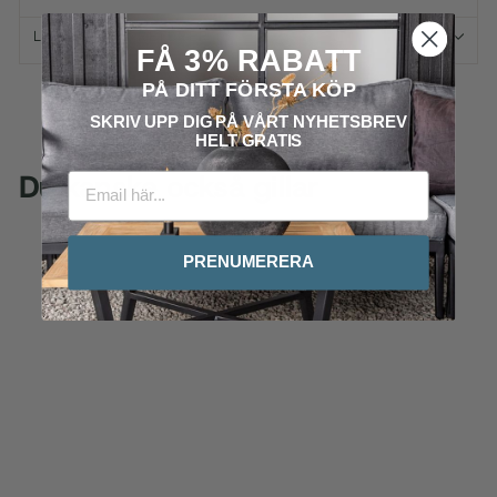
LEVERANS & RETURER
FÅ 3% RABATT
PÅ DITT FÖRSTA KÖP
SKRIV UPP DIG PÅ VÅRT
NYHETSBREV
HELT GRATIS
Du kanske också gillar
PRENUMERERA