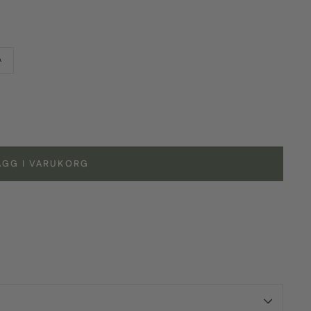
A
ÄGG I VARUKORG
id url input