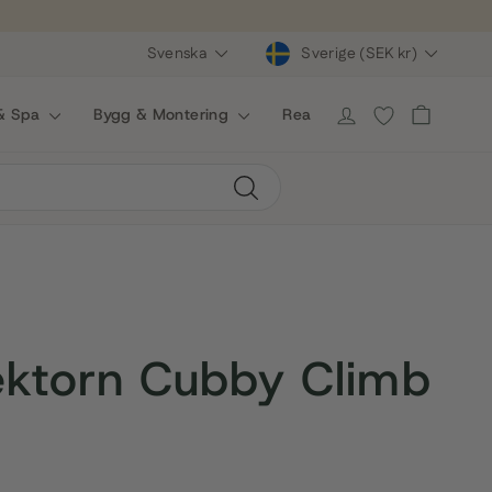
Valuta
Språk
Svenska
Sverige (SEK kr)
Önskelista
 & Spa
Bygg & Montering
Rea
Varukorg
Logga in
Sök
ektorn Cubby Climb