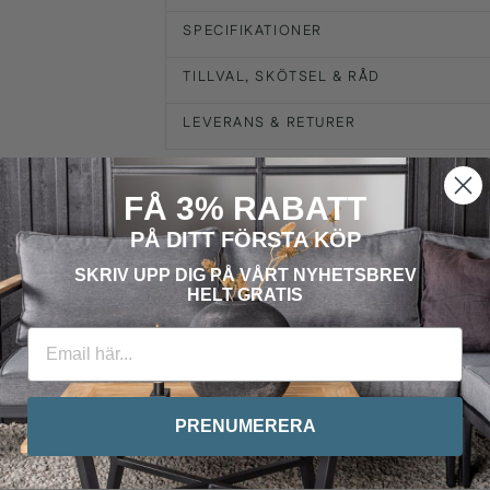
SPECIFIKATIONER
TILLVAL, SKÖTSEL & RÅD
LEVERANS & RETURER
FÅ 3% RABATT
PÅ DITT FÖRSTA KÖP
SKRIV UPP DIG PÅ VÅRT
NYHETSBREV
HELT GRATIS
PRENUMERERA