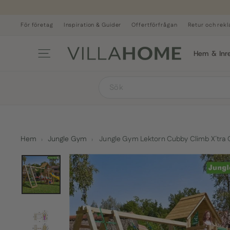
Hoppa
till
innehåll
För företag
Inspiration & Guider
Offertförfrågan
Retur och rek
Sidnavigering
Hem & Inr
SEARCH
Hem
›
Jungle Gym
›
Jungle Gym Lektorn Cubby Climb X´tra 