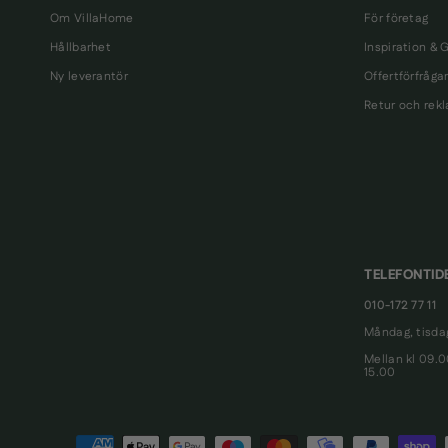
Om VillaHome
För företag
Hållbarhet
Inspiration & 
Ny leverantör
Offertförfråga
Retur och rek
TELEFONTID
010-172 77 11
Måndag, tisdag
Mellan kl 09.
15.00