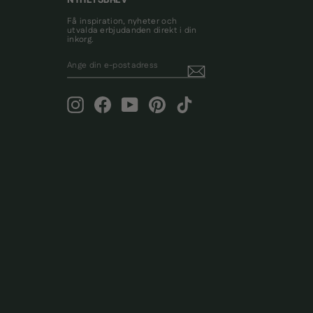
Få inspiration, nyheter och
utvalda erbjudanden direkt i din
inkorg.
ANGE
PRENUMERERA
DIN
E-
POSTADRESS
Instagram
Facebook
YouTube
Pinterest
TikTok