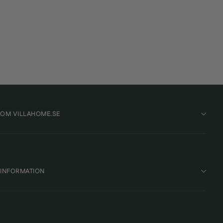
PR Home Golvfot Amy Antikmässing
PR HOME
1 049 kr
OM VILLAHOME.SE
INFORMATION