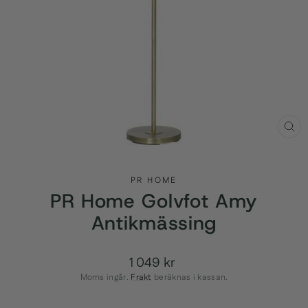
STÄ
(ES
PR HOME
PR Home Golvfot Amy
Antikmässing
1 049 kr
Ordinarie
pris
Moms ingår.
Frakt
beräknas i kassan.