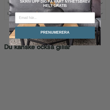
SKRIV UPP DIG PÅ VÅRT
NYHETSBREV
TILLVAL, SKÖTSEL & RÅD
HELT GRATIS
LEVERANS & RETURER
PRENUMERERA
Du kanske också gillar