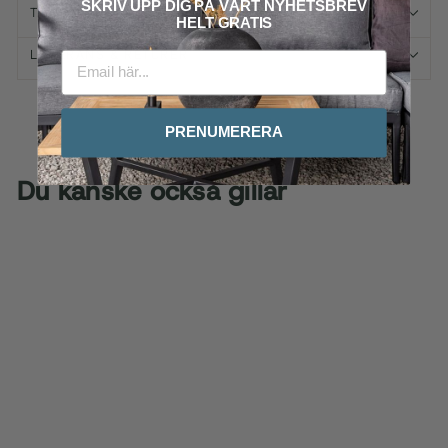
SKRIV UPP DIG PÅ VÅRT
NYHETSBREV
TILLVAL, SKÖTSEL & RÅD
HELT GRATIS
LEVERANS & RETURER
PRENUMERERA
Du kanske också gillar