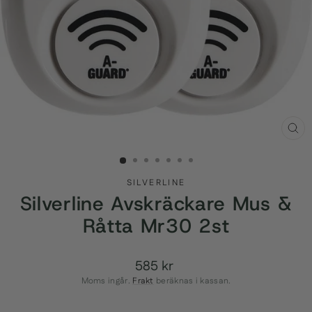
STÄ
(ES
SILVERLINE
Silverline Avskräckare Mus &
Råtta Mr30 2st
585 kr
Ordinarie
pris
Moms ingår.
Frakt
beräknas i kassan.