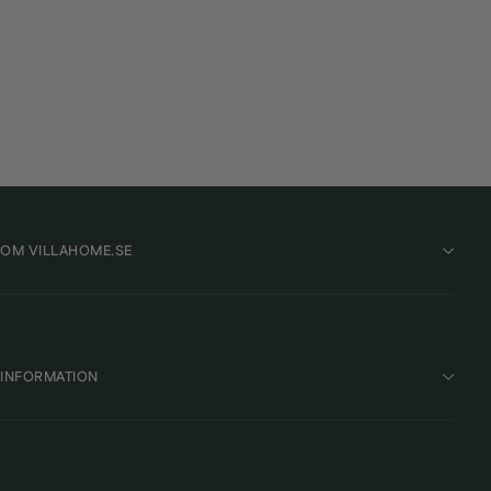
Silverline Avskräckare Mus & Råtta Mr30 2st
SILVERLINE
585 kr
OM VILLAHOME.SE
INFORMATION