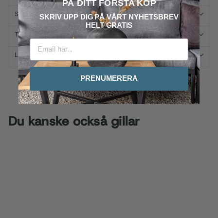
PÅ DITT FÖRSTA KÖP
SPECIFIKATIONER
SKRIV UPP DIG PÅ VÅRT
NYHETSBREV
HELT GRATIS
TILLVAL, SKÖTSEL & RÅD
LEVERANS & RETURER
PRENUMERERA
Du kanske också gillar