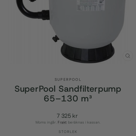
STÄ
(ES
SUPERPOOL
SuperPool Sandfilterpump
65–130 m³
7 325 kr
Ordinarie
pris
Moms ingår.
Frakt
beräknas i kassan.
STORLEK