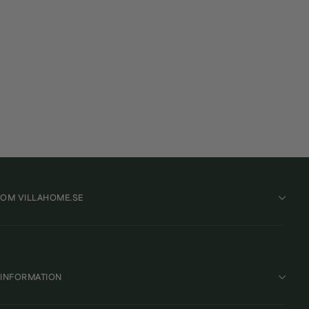
SuperPool Sandfilterpump 65–130 m³
SUPERPOOL
Från 7 325 kr
OM VILLAHOME.SE
INFORMATION